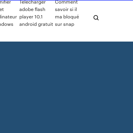
nifier
Telecharger
Comment
et
adobe flash
savoir si il
dinateur
player 10.1
ma bloqué
ndows
android gratuit
sur snap