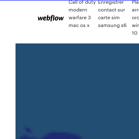
Call of duty
Enregistrer
Pla
modern
contact sur
arr
warfare 3
carte sim
or
mac os x
samsung s6
wi
10