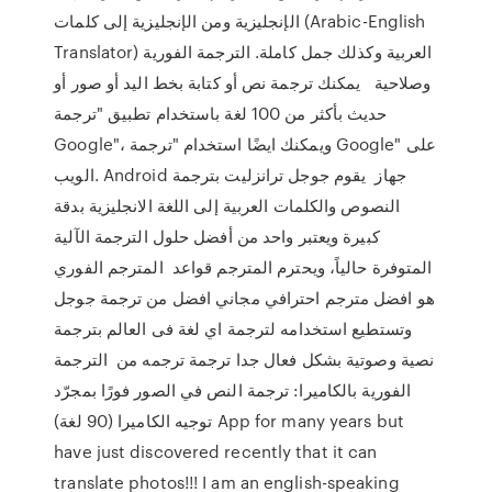
الإنجليزية ومن الإنجليزية إلى كلمات (Arabic-English
Translator) العربية وكذلك جمل كاملة. الترجمة الفورية
وصلاحية يمكنك ترجمة نص أو كتابة بخط اليد أو صور أو
حديث بأكثر من 100 لغة باستخدام تطبيق "ترجمة
Google"، ويمكنك ايضًا استخدام "ترجمة Google" على
الويب. Android جهاز يقوم جوجل ترانزليت بترجمة
النصوص والكلمات العربية إلى اللغة الانجليزية بدقة
كبيرة ويعتبر واحد من أفضل حلول الترجمة الآلية
المتوفرة حالياً، ويحترم المترجم قواعد المترجم الفوري
هو افضل مترجم احترافي مجاني افضل من ترجمة جوجل
وتستطيع استخدامه لترجمة اي لغة فى العالم بترجمة
نصية وصوتية بشكل فعال جدا ترجمة ترجمه من الترجمة
الفورية بالكاميرا: ترجمة النص في الصور فورًا بمجرّد
توجيه الكاميرا (90 لغة) App for many years but
have just discovered recently that it can
translate photos!!! I am an english-speaking