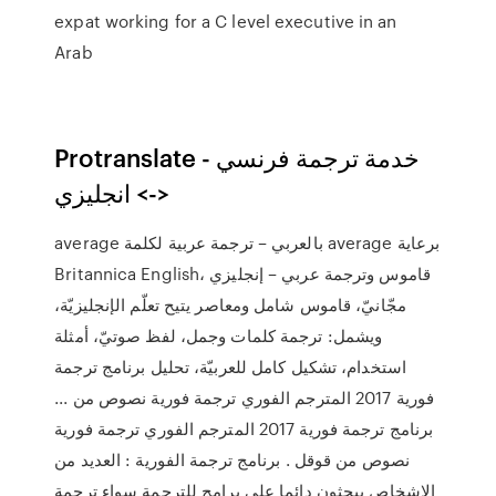
expat working for a C level executive in an
Arab
Protranslate - خدمة ترجمة فرنسي
<-> انجليزي
average بالعربي – ترجمة عربية لكلمة average برعاية
Britannica English، قاموس وترجمة عربي – إنجليزي
مجّانيّ، قاموس شامل ومعاصر يتيح تعلّم الإنجليزيّة،
ويشمل: ترجمة كلمات وجمل، لفظ صوتيّ، أمثلة
استخدام، تشكيل كامل للعربيّة، تحليل برنامج ترجمة
فورية 2017 المترجم الفوري ترجمة فورية نصوص من ...
برنامج ترجمة فورية 2017 المترجم الفوري ترجمة فورية
نصوص من قوقل . برنامج ترجمة الفورية : العديد من
الاشخاص يبحثون دائما علي برامج للترجمة سواء ترجمة