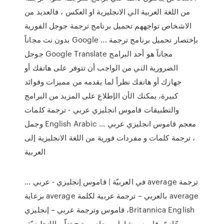
من اللغة العربية الي الانجليزية او العكس ، فالعديد من
الاشخاص تواجههم تحميل برنامج ترجمة جوجل الفورية
بدون نت مجاناً Google ... بإختصار تحميل برنامج ترجمة
جوجل Google Translate مجاناً هو أحد البرامج
الضرورية التي من الواجب أن تتوفر على هاتفك أو
جهازك أو هاتفك نظراً لما يقدمه من مميزات وفوائد
كبيرة، يمكنك الأن الإطلاع على المزيد من البرامج
والتطبيقات قاموس انجليزي عربي - ترجمة كلمات
وجمل English Arabic ... معجم قاموس انجليزي عربي
، ترجمة كلمات و مفردات فورية من اللغة الانجليزية إلى
العربية
‫ترجمة average في العربيّة | قاموس إنجليزي - عربي ...
average بالعربي – ترجمة عربية لكلمة average برعاية
Britannica English، قاموس وترجمة عربي – إنجليزي
مجّانيّ، قاموس شامل ومعاصر يتيح تعلّم الإنجليزيّة،